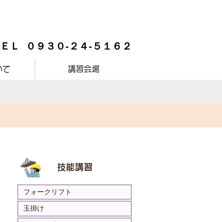
ＴＥＬ ０９３０-２４-５１６２
いて
講習会場
技能講習
フォークリフト
玉掛け